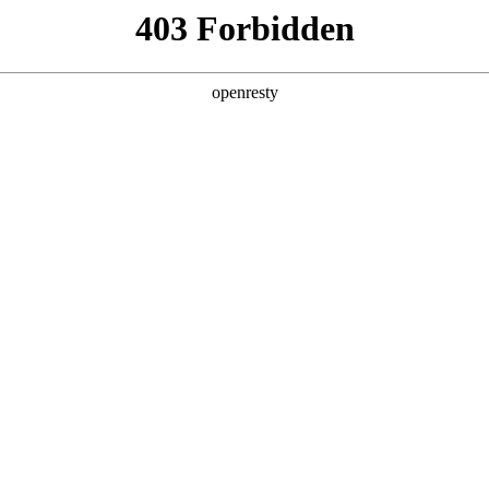
型
全球业务
新闻资讯
智能新能源
Hi4
投资者关系
亚洲
丹 科威特 黎巴嫩 孟加拉国 马来西亚 尼泊尔 卡塔尔 沙特阿拉伯 叙利亚 泰
欧洲
兰 意大利 英国
美洲
牙买加 墨西哥 乌拉圭 智利